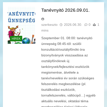
Tanévnyitó 2026.09.01.
szerkeszto
2026.06.30.
0
1
mins
Szeptember 01. 08:00: tanévnyitó
HÍREK
ünnepség 08:45-től: szülői
konzultáció/osztályfőnöki óra
bizonyítványok visszaadása az
osztályfőnöknek új
tankönyvek/fejlesztési eszközök
megismerése, átvétele a
tanév/nevelési év során szükséges
felszerelés megbeszélése (pl.
tisztálkodási eszközök,
tornafelszerelés, váltócipő…) egyéb
aktuális nevelési, oktatási téma
megbeszélése tízórai (étkezés