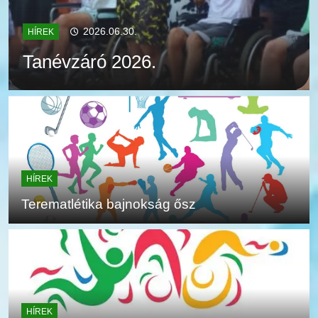
2026.06.30.
HÍREK
Tanévzáró 2026.
HÍREK
Terematlétika bajnokság ősz
HÍREK