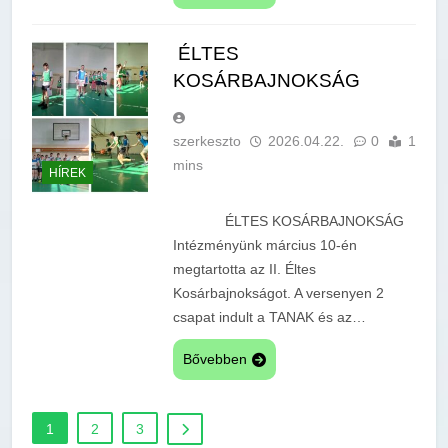
ÉLTES
KOSÁRBAJNOKSÁG
szerkeszto
2026.04.22.
0
1
mins
HÍREK
ÉLTES KOSÁRBAJNOKSÁG
Intézményünk március 10-én
megtartotta az II. Éltes
Kosárbajnokságot. A versenyen 2
csapat indult a TANAK és az…
Bővebben
1
2
3