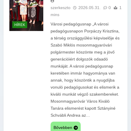
szerkeszto
2026.05.31.
0
1
mins
Városi pedagógusnap „A városi
HÍREK
pedagógusnapon Porpáczy Krisztina,
a térség országgyűlési képviselője és
Szabó Miklós mosonmagyaróvári
polgármester köszönte meg a jövő
generációiért dolgozók odaadó
munkáját. A városi pedagógusnap
keretében immár hagyománya van
annak, hogy köszöntik a nyugdíjba
vonuló pedagógusokat és elismerik a
kiváló munkát végző szakembereket.
Mosonmagyaróvár Város Kiváló
Tanára elismerést kapott Sztányiné
Schvábli Andrea az…
Bővebben