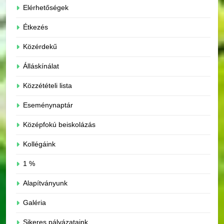
Elérhetőségek
Étkezés
Közérdekű
Álláskínálat
Közzétételi lista
Eseménynaptár
Középfokú beiskolázás
Kollégáink
1 %
Alapítványunk
Galéria
Sikeres pályázataink