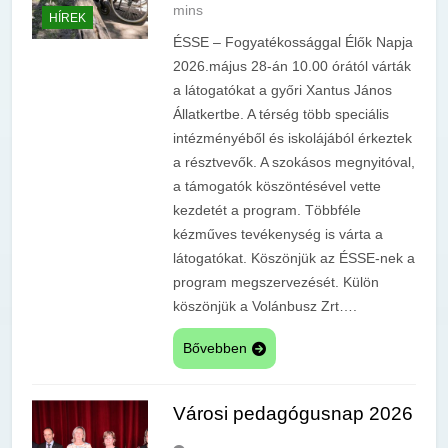
mins
HÍREK
ÉSSE – Fogyatékossággal Élők Napja
2026.május 28-án 10.00 órától várták
a látogatókat a győri Xantus János
Állatkertbe. A térség több speciális
intézményéből és iskolájából érkeztek
a résztvevők. A szokásos megnyitóval,
a támogatók köszöntésével vette
kezdetét a program. Többféle
kézműves tevékenység is várta a
látogatókat. Köszönjük az ÉSSE-nek a
program megszervezését. Külön
köszönjük a Volánbusz Zrt….
Bővebben
Városi pedagógusnap 2026