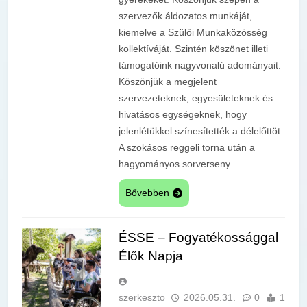
szervezők áldozatos munkáját,
kiemelve a Szülői Munkaközösség
kollektíváját. Szintén köszönet illeti
támogatóink nagyvonalú adományait.
Köszönjük a megjelent
szervezeteknek, egyesületeknek és
hivatásos egységeknek, hogy
jelenlétükkel színesítették a délelőttöt.
A szokásos reggeli torna után a
hagyományos sorverseny…
Bővebben
ÉSSE – Fogyatékossággal
Élők Napja
szerkeszto
2026.05.31.
0
1