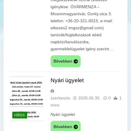
igénylése: ÓVÁRMENZA –
Mosonmagyaróvár, Gorkij utca 3.
telefon: +36-20-321-0015; e-mail:
etkezes2.imgsz@gmail.com)
tanórák/foglalkozások ebéd
napközi/tanulószoba,
gyermekfelügyelet igény szerint…
Bővebben
Nyári ügyelet
szerkeszto
2026.06.30.
0
1
mins
Nyári ügyelet
HÍREK
Bővebben