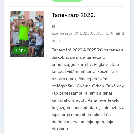
Tanévzáró 2026.
szerkeszto
2026.06.30.
0
1
mins
Tanévzáró 2026 A 2025/26-os tanév a
HÍREK
diákok számára a tanévzáró
ünnepséggel zárult. A Foglalkoztató
tagozat vidám műsorral készült erre
az alkalomra. Meglepetésként
kolléganőnk, Győrné Orbán Enikő egy
rap zeneszámot írt, amit a tanári
karral el ő is adott. Az tanévértékelő
főigazgatói beszéd után, jutalmazták a
legszorgalmasabb tanulókat és
átadták az év tanulója-sportolója
díjakat is.