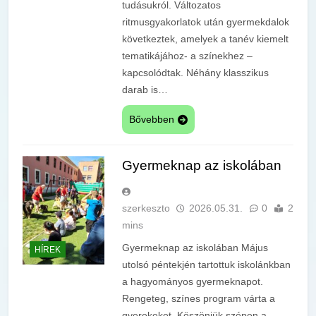
tudásukról. Változatos
ritmusgyakorlatok után gyermekdalok
következtek, amelyek a tanév kiemelt
tematikájához- a színekhez –
kapcsolódtak. Néhány klasszikus
darab is…
Bővebben
Gyermeknap az iskolában
szerkeszto
2026.05.31.
0
2
mins
Gyermeknap az iskolában Május
HÍREK
utolsó péntekjén tartottuk iskolánkban
a hagyományos gyermeknapot.
Rengeteg, színes program várta a
gyerekeket. Köszönjük szépen a