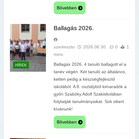
Bővebben
Ballagás 2026.
szerkeszto
2026.06.30.
0
1
mins
Ballagás 2026. 4 tanuló ballagott el a
HÍREK
tanév végén. Két tanuló az általános,
ketten pedig a készségfejlesztő
iskolából. A 8. osztályból kimaradók a
győri Szabóky Adolf Szakiskolában
folytatják tanulmányaikat. Sok sikert
kívánunk!
Bővebben