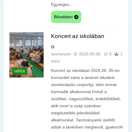
Egységes…
Bővebben
Koncert az iskolában
szerkeszto
2026.06.06.
0
1
mins
Koncert az iskolában 2026.06. 05-én
HÍREK
koncerttel zárta a tanévet iskolánk
zeneterápiás csoportja. Idén immár
harmadik alkalommal hívtuk a
szülőket, nagyszülőket, érdeklődőket,
akik most is szép számban
megtisztelték jelenlétükkel
alkalmunkat. Tanítványaink ízelítőt
adtak a tanévben megtanult, gyakorolt