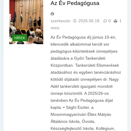
Az Év Pedagógusa
szerkeszto
2026.06.18.
0
1
mins
Az Év Pedagógusa díj június 10-én,
HÍREK
kilencedik alkalommal került sor
pedagógus-kitüntetések ünnepélyes
átadására a Győri Tankerületi
Központban. Tankerületi Elismerések
átadásához és egyben tanévzáráshoz
kötődő díjátadó ünnepélyen dr. Nagy
Adél tankerületi igazgató mondott
ünnepi köszöntőt. A 2025/26-os
tanévben Az Év Pedagógusa díjat
kapta: • Sághi Eszter, a
Mosonmagyaróvári Éltes Mátyás
Általános Iskola, Óvoda,
Készségfejlesztő Iskola, Kollégium,