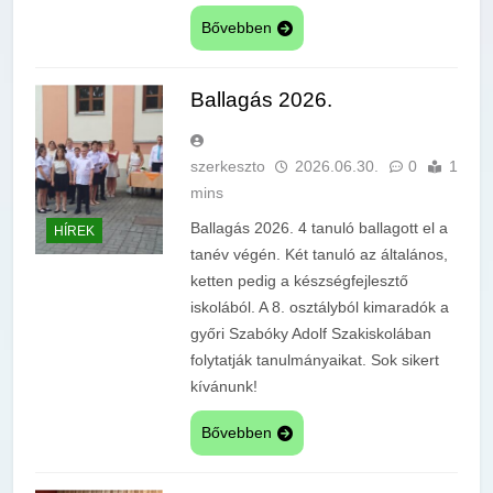
Bővebben
Ballagás 2026.
szerkeszto
2026.06.30.
0
1
mins
Ballagás 2026. 4 tanuló ballagott el a
HÍREK
tanév végén. Két tanuló az általános,
ketten pedig a készségfejlesztő
iskolából. A 8. osztályból kimaradók a
győri Szabóky Adolf Szakiskolában
folytatják tanulmányaikat. Sok sikert
kívánunk!
Bővebben