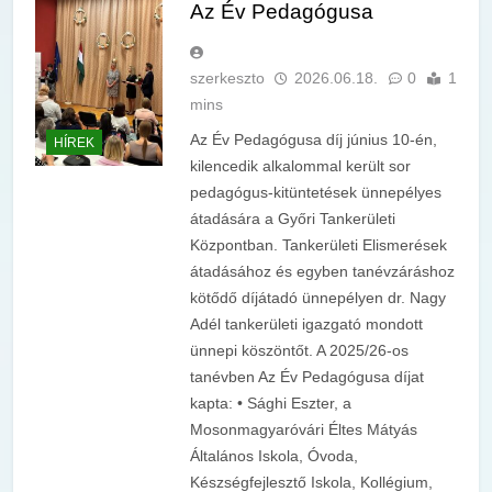
Az Év Pedagógusa
szerkeszto
2026.06.18.
0
1
mins
Az Év Pedagógusa díj június 10-én,
HÍREK
kilencedik alkalommal került sor
pedagógus-kitüntetések ünnepélyes
átadására a Győri Tankerületi
Központban. Tankerületi Elismerések
átadásához és egyben tanévzáráshoz
kötődő díjátadó ünnepélyen dr. Nagy
Adél tankerületi igazgató mondott
ünnepi köszöntőt. A 2025/26-os
tanévben Az Év Pedagógusa díjat
kapta: • Sághi Eszter, a
Mosonmagyaróvári Éltes Mátyás
Általános Iskola, Óvoda,
Készségfejlesztő Iskola, Kollégium,