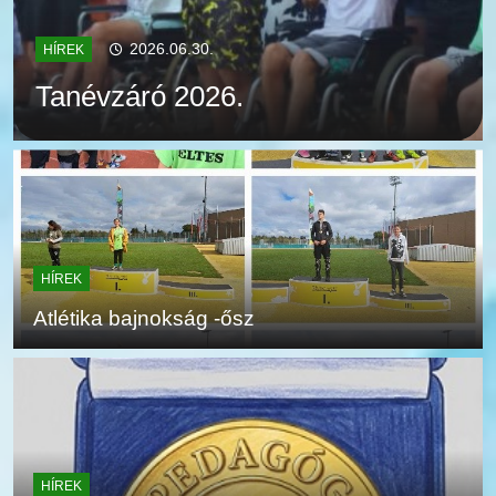
2026.06.30.
HÍREK
Tanévzáró 2026.
HÍREK
Atlétika bajnokság -ősz
HÍREK