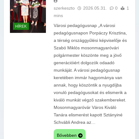
szerkeszto
2026.05.31.
0
1
mins
Városi pedagógusnap „A városi
HÍREK
pedagógusnapon Porpáczy Krisztina,
a térség országgyűlési képviselője és
Szabó Miklós mosonmagyaróvári
polgármester köszönte meg a jövő
generációiért dolgozók odaadó
munkáját. A városi pedagógusnap
keretében immár hagyománya van
annak, hogy köszöntik a nyugdíjba
vonuló pedagógusokat és elismerik a
kiváló munkát végző szakembereket.
Mosonmagyaróvár Város Kiváló
Tanára elismerést kapott Sztányiné
Schvábli Andrea az…
Bővebben