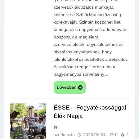
szervezők áldozatos munkáját,
kiemelve a Szülői Munkaközösség
kollektíváját. Szintén köszönet illeti
támogatóink nagyvonalú adományait.
Köszönjük a megjelent
szervezeteknek, egyesületeknek és
hivatásos egységeknek, hogy
jelenlétükkel színesítették a délelőttöt.
A szokásos reggeli torna után a
hagyományos sorverseny…
Bővebben
ÉSSE – Fogyatékossággal
Élők Napja
szerkeszto
2026.05.31.
0
1