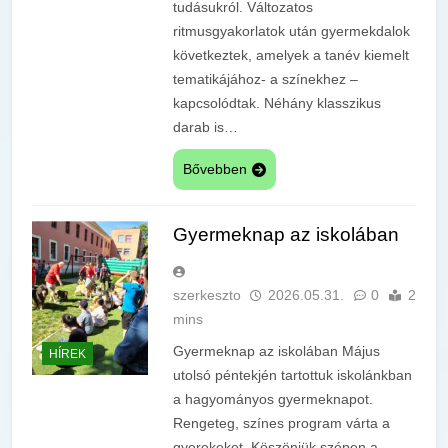
tudásukról. Változatos
ritmusgyakorlatok után gyermekdalok
következtek, amelyek a tanév kiemelt
tematikájához- a színekhez –
kapcsolódtak. Néhány klasszikus
darab is…
Bővebben
Gyermeknap az iskolában
szerkeszto
2026.05.31.
0
2
mins
Gyermeknap az iskolában Május
HÍREK
utolsó péntekjén tartottuk iskolánkban
a hagyományos gyermeknapot.
Rengeteg, színes program várta a
gyerekeket. Köszönjük szépen a