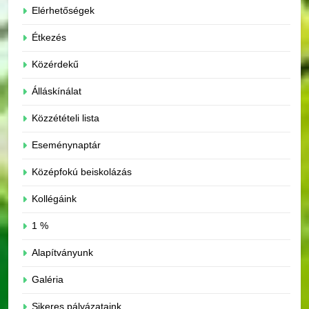
Elérhetőségek
Étkezés
Közérdekű
Álláskínálat
Közzétételi lista
Eseménynaptár
Középfokú beiskolázás
Kollégáink
1 %
Alapítványunk
Galéria
Sikeres pályázataink