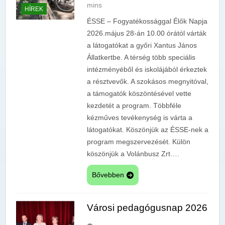
mins
HÍREK
ÉSSE – Fogyatékossággal Élők Napja
2026.május 28-án 10.00 órától várták
a látogatókat a győri Xantus János
Állatkertbe. A térség több speciális
intézményéből és iskolájából érkeztek
a résztvevők. A szokásos megnyitóval,
a támogatók köszöntésével vette
kezdetét a program. Többféle
kézműves tevékenység is várta a
látogatókat. Köszönjük az ÉSSE-nek a
program megszervezését. Külön
köszönjük a Volánbusz Zrt….
Bővebben
Városi pedagógusnap 2026