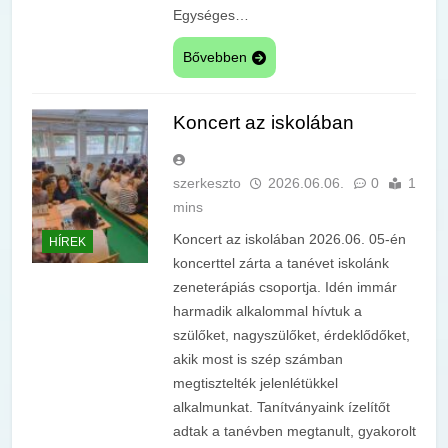
Egységes…
Bővebben
Koncert az iskolában
szerkeszto
2026.06.06.
0
1
mins
Koncert az iskolában 2026.06. 05-én
HÍREK
koncerttel zárta a tanévet iskolánk
zeneterápiás csoportja. Idén immár
harmadik alkalommal hívtuk a
szülőket, nagyszülőket, érdeklődőket,
akik most is szép számban
megtisztelték jelenlétükkel
alkalmunkat. Tanítványaink ízelítőt
adtak a tanévben megtanult, gyakorolt