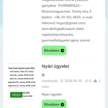
igénylése: ÓVÁRMENZA –
Mosonmagyaróvár, Gorkij utca 3.
telefon: +36-20-321-0015; e-mail:
etkezes2.imgsz@gmail.com)
tanórák/foglalkozások ebéd
napközi/tanulószoba,
gyermekfelügyelet igény szerint…
Bővebben
Nyári ügyelet
szerkeszto
2026.06.30.
0
1
mins
Nyári ügyelet
HÍREK
Bővebben