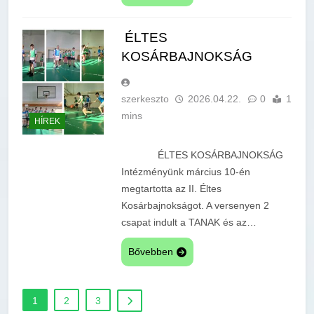
ÉLTES
KOSÁRBAJNOKSÁG
szerkeszto
2026.04.22.
0
1
mins
HÍREK
ÉLTES KOSÁRBAJNOKSÁG
Intézményünk március 10-én
megtartotta az II. Éltes
Kosárbajnokságot. A versenyen 2
csapat indult a TANAK és az…
Bővebben
1
2
3