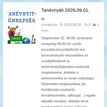
Tanévnyitó 2026.09.01.
szerkeszto
2026.06.30.
0
1
mins
Szeptember 01. 08:00: tanévnyitó
HÍREK
ünnepség 08:45-től: szülői
konzultáció/osztályfőnöki óra
bizonyítványok visszaadása az
osztályfőnöknek új
tankönyvek/fejlesztési eszközök
megismerése, átvétele a
tanév/nevelési év során szükséges
felszerelés megbeszélése (pl.
tisztálkodási eszközök,
tornafelszerelés, váltócipő…) egyéb
aktuális nevelési, oktatási téma
megbeszélése tízórai (étkezés