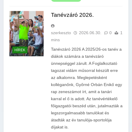
Tanévzáró 2026.
szerkeszto
2026.06.30.
0
1
mins
Tanévzáró 2026 A 2025/26-os tanév a
HÍREK
diákok számára a tanévzáró
ünnepséggel zárult. A Foglalkoztató
tagozat vidám műsorral készült erre
az alkalomra. Meglepetésként
kolléganőnk, Győrné Orbán Enikő egy
rap zeneszámot írt, amit a tanári
karral el ő is adott. Az tanévértékelő
főigazgatói beszéd után, jutalmazták a
legszorgalmasabb tanulókat és
átadták az év tanulója-sportolója
díjakat is.