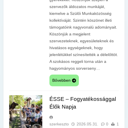
szervezők áldozatos munkáját,
kiemelve a Szülői Munkaközösség
kollektíváját. Szintén köszönet illeti
támogatóink nagyvonalú adományait.
Köszönjük a megjelent
szervezeteknek, egyesületeknek és
hivatásos egységeknek, hogy
jelenlétükkel színesítették a délelőttöt.
A szokásos reggeli torna után a
hagyományos sorverseny…
Bővebben
ÉSSE – Fogyatékossággal
Élők Napja
szerkeszto
2026.05.31.
0
1