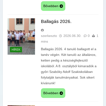
Bővebben
Ballagás 2026.
szerkeszto
2026.06.30.
0
1
mins
Ballagás 2026. 4 tanuló ballagott el a
HÍREK
tanév végén. Két tanuló az általános,
ketten pedig a készségfejlesztő
iskolából. A 8. osztályból kimaradók a
győri Szabóky Adolf Szakiskolában
folytatják tanulmányaikat. Sok sikert
kívánunk!
Bővebben