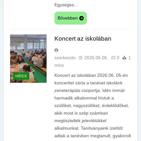
Egységes…
Bővebben
Koncert az iskolában
szerkeszto
2026.06.06.
0
1
mins
Koncert az iskolában 2026.06. 05-én
HÍREK
koncerttel zárta a tanévet iskolánk
zeneterápiás csoportja. Idén immár
harmadik alkalommal hívtuk a
szülőket, nagyszülőket, érdeklődőket,
akik most is szép számban
megtisztelték jelenlétükkel
alkalmunkat. Tanítványaink ízelítőt
adtak a tanévben megtanult, gyakorolt