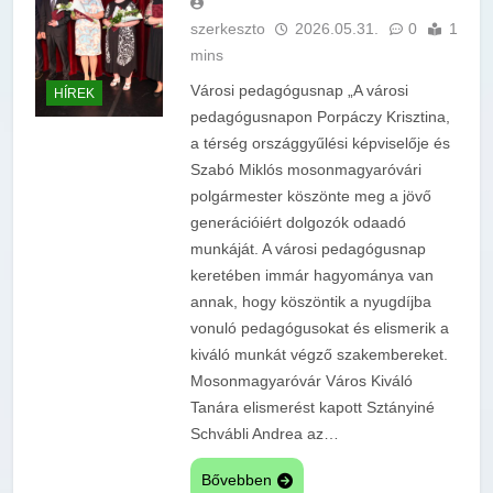
szerkeszto
2026.05.31.
0
1
mins
Városi pedagógusnap „A városi
HÍREK
pedagógusnapon Porpáczy Krisztina,
a térség országgyűlési képviselője és
Szabó Miklós mosonmagyaróvári
polgármester köszönte meg a jövő
generációiért dolgozók odaadó
munkáját. A városi pedagógusnap
keretében immár hagyománya van
annak, hogy köszöntik a nyugdíjba
vonuló pedagógusokat és elismerik a
kiváló munkát végző szakembereket.
Mosonmagyaróvár Város Kiváló
Tanára elismerést kapott Sztányiné
Schvábli Andrea az…
Bővebben