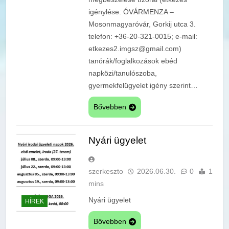
igénylése: ÓVÁRMENZA –
Mosonmagyaróvár, Gorkij utca 3.
telefon: +36-20-321-0015; e-mail:
etkezes2.imgsz@gmail.com)
tanórák/foglalkozások ebéd
napközi/tanulószoba,
gyermekfelügyelet igény szerint…
Bővebben
Nyári ügyelet
szerkeszto
2026.06.30.
0
1
mins
Nyári ügyelet
HÍREK
Bővebben