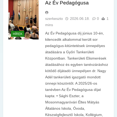
Az Év Pedagógusa
szerkeszto
2026.06.18.
0
1
mins
Az Év Pedagógusa díj június 10-én,
HÍREK
kilencedik alkalommal került sor
pedagógus-kitüntetések ünnepélyes
átadására a Győri Tankerületi
Központban. Tankerületi Elismerések
átadásához és egyben tanévzáráshoz
kötődő díjátadó ünnepélyen dr. Nagy
Adél tankerületi igazgató mondott
ünnepi köszöntőt. A 2025/26-os
tanévben Az Év Pedagógusa díjat
kapta: • Sághi Eszter, a
Mosonmagyaróvári Éltes Mátyás
Általános Iskola, Óvoda,
Készségfejlesztő Iskola, Kollégium,