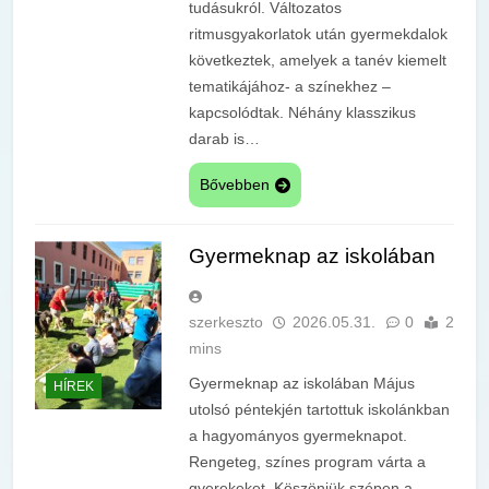
tudásukról. Változatos
ritmusgyakorlatok után gyermekdalok
következtek, amelyek a tanév kiemelt
tematikájához- a színekhez –
kapcsolódtak. Néhány klasszikus
darab is…
Bővebben
Gyermeknap az iskolában
szerkeszto
2026.05.31.
0
2
mins
Gyermeknap az iskolában Május
HÍREK
utolsó péntekjén tartottuk iskolánkban
a hagyományos gyermeknapot.
Rengeteg, színes program várta a
gyerekeket. Köszönjük szépen a