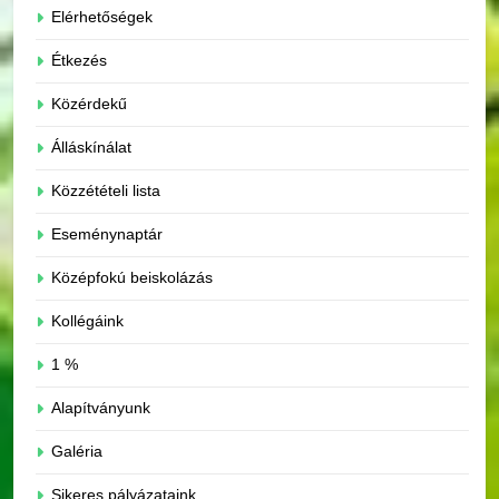
Elérhetőségek
Étkezés
Közérdekű
Álláskínálat
Közzétételi lista
Eseménynaptár
Középfokú beiskolázás
Kollégáink
1 %
Alapítványunk
Galéria
Sikeres pályázataink