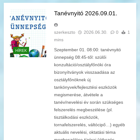
Tanévnyitó 2026.09.01.
szerkeszto
2026.06.30.
0
1
mins
Szeptember 01. 08:00: tanévnyitó
HÍREK
ünnepség 08:45-től: szülői
konzultáció/osztályfőnöki óra
bizonyítványok visszaadása az
osztályfőnöknek új
tankönyvek/fejlesztési eszközök
megismerése, átvétele a
tanév/nevelési év során szükséges
felszerelés megbeszélése (pl.
tisztálkodási eszközök,
tornafelszerelés, váltócipő…) egyéb
aktuális nevelési, oktatási téma
megbeszélése tízórai (étkezés