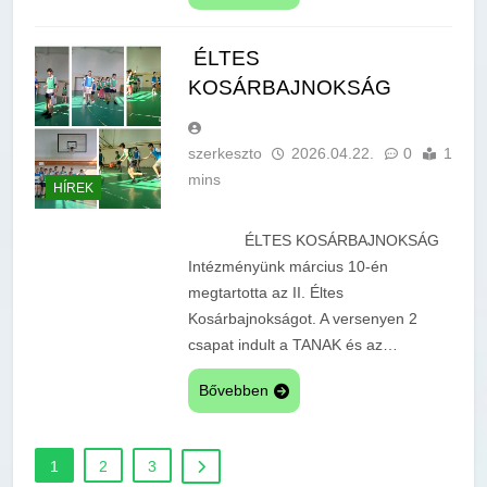
ÉLTES
KOSÁRBAJNOKSÁG
szerkeszto
2026.04.22.
0
1
mins
HÍREK
ÉLTES KOSÁRBAJNOKSÁG
Intézményünk március 10-én
megtartotta az II. Éltes
Kosárbajnokságot. A versenyen 2
csapat indult a TANAK és az…
Bővebben
1
2
3