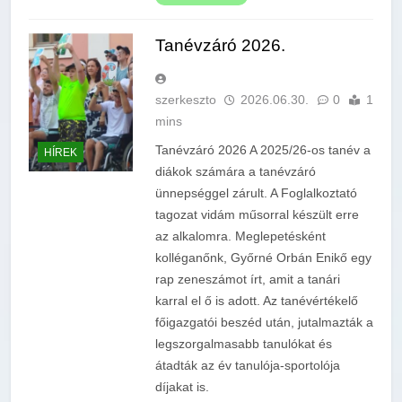
Tanévzáró 2026.
szerkeszto
2026.06.30.
0
1
mins
Tanévzáró 2026 A 2025/26-os tanév a
HÍREK
diákok számára a tanévzáró
ünnepséggel zárult. A Foglalkoztató
tagozat vidám műsorral készült erre
az alkalomra. Meglepetésként
kolléganőnk, Győrné Orbán Enikő egy
rap zeneszámot írt, amit a tanári
karral el ő is adott. Az tanévértékelő
főigazgatói beszéd után, jutalmazták a
legszorgalmasabb tanulókat és
átadták az év tanulója-sportolója
díjakat is.