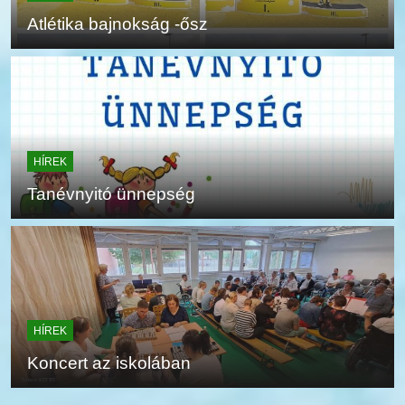
Atlétika bajnokság -ősz
HÍREK
Tanévnyitó ünnepség
HÍREK
Koncert az iskolában