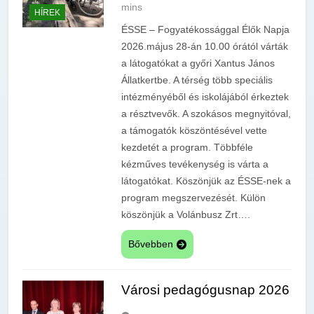
mins
HÍREK
ÉSSE – Fogyatékossággal Élők Napja
2026.május 28-án 10.00 órától várták
a látogatókat a győri Xantus János
Állatkertbe. A térség több speciális
intézményéből és iskolájából érkeztek
a résztvevők. A szokásos megnyitóval,
a támogatók köszöntésével vette
kezdetét a program. Többféle
kézműves tevékenység is várta a
látogatókat. Köszönjük az ÉSSE-nek a
program megszervezését. Külön
köszönjük a Volánbusz Zrt….
Bővebben
Városi pedagógusnap 2026