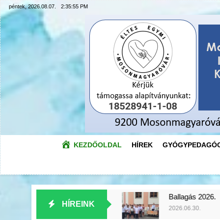
Ugrás
péntek, 2026.08.07.
2:35:57 PM
a
tartalomra
KEZDŐOLDAL
HÍREK
GYÓGYPEDAGÓG
ó 2026.
Ballagás 2026.
Az Év 
HÍREINK
.
2026.06.30.
2026.06.1