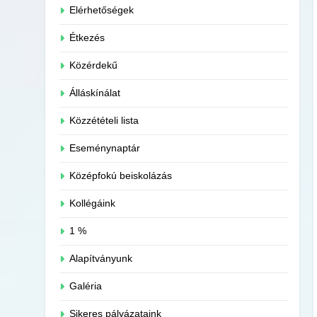
Elérhetőségek
Étkezés
Közérdekű
Álláskínálat
Közzétételi lista
Eseménynaptár
Középfokú beiskolázás
Kollégáink
1 %
Alapítványunk
Galéria
Sikeres pályázataink