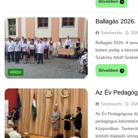
Bővebben
Ballagás 2026.
Szerkeszto
202
Ballagás 2026. 4 tanul
ketten pedig a készség
Szabóky Adolf Szakisk
Bővebben
HÍREK
Az Év Pedagóg
Szerkeszto
202
Az Év Pedagógusa díj 
pedagógus-kitüntetés
Központban. Tankerül
kötődő díjátadó ünnep