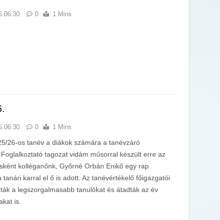
6.06.30.
0
1 Mins
6.
6.06.30.
0
1 Mins
5/26-os tanév a diákok számára a tanévzáró
 Foglalkoztató tagozat vidám műsorral készült erre az
sként kolléganőnk, Győrné Orbán Enikő egy rap
 tanári karral el ő is adott. Az tanévértékelő főigazgatói
ták a legszorgalmasabb tanulókat és átadták az év
akat is.