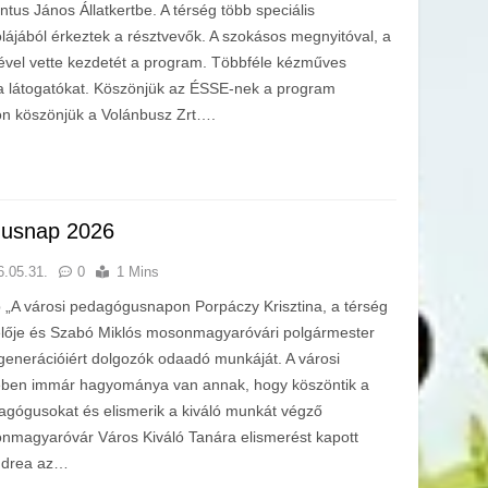
ntus János Állatkertbe. A térség több speciális
lájából érkeztek a résztvevők. A szokásos megnyitóval, a
vel vette kezdetét a program. Többféle kézműves
 a látogatókat. Köszönjük az ÉSSE-nek a program
n köszönjük a Volánbusz Zrt….
gusnap 2026
6.05.31.
0
1 Mins
„A városi pedagógusnapon Porpáczy Krisztina, a térség
elője és Szabó Miklós mosonmagyaróvári polgármester
generációiért dolgozók odaadó munkáját. A városi
ben immár hagyománya van annak, hogy köszöntik a
agógusokat és elismerik a kiváló munkát végző
magyaróvár Város Kiváló Tanára elismerést kapott
Andrea az…