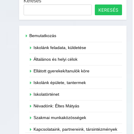
Keresés
KERESÉS
Bemutatkozás
Iskolánk feladata, küldetése
Általános és helyi célok
Ellátott gyerekek/tanulók köre
Iskolánk épülete, tantermek
Iskolatörténet
Névadónk: Éltes Mátyás
Szakmai munkaközösségek
Kapcsolataink, partnereink, társintézmények