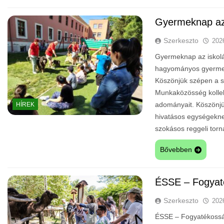
Gyermeknap az
Szerkeszto
202
Gyermeknap az iskolá
hagyományos gyermek
Köszönjük szépen a s
Munkaközösség kollekt
adományait. Köszönjü
HÍREK
hivatásos egységeknek,
szokásos reggeli to
Bővebben
ÉSSE – Fogyat
Szerkeszto
202
ÉSSE – Fogyatékosság