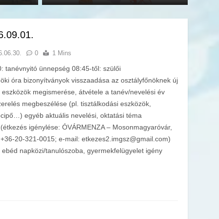
6.09.01.
6.06.30.
0
1 Mins
 tanévnyitó ünnepség 08:45-től: szülői
nöki óra bizonyítványok visszaadása az osztályfőnöknek új
i eszközök megismerése, átvétele a tanév/nevelési év
erelés megbeszélése (pl. tisztálkodási eszközök,
tócipő…) egyéb aktuális nevelési, oktatási téma
i (étkezés igénylése: ÓVÁRMENZA – Mosonmagyaróvár,
on: +36-20-321-0015; e-mail: etkezes2.imgsz@gmail.com)
k ebéd napközi/tanulószoba, gyermekfelügyelet igény