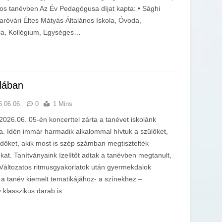
-os tanévben Az Év Pedagógusa díjat kapta: • Sághi
róvári Éltes Mátyás Általános Iskola, Óvoda,
ola, Kollégium, Egységes…
olában
6.06.06.
0
1 Mins
2026.06. 05-én koncerttel zárta a tanévet iskolánk
a. Idén immár harmadik alkalommal hívtuk a szülőket,
dőket, akik most is szép számban megtisztelték
nkat. Tanítványaink ízelítőt adtak a tanévben megtanult,
 Változatos ritmusgyakorlatok után gyermekdalok
a tanév kiemelt tematikájához- a színekhez –
 klasszikus darab is…