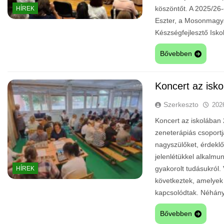
köszöntőt. A 2025/26
HÍREK
Eszter, a Mosonmagya
Készségfejlesztő Isk
Bővebben
Koncert az isk
Szerkeszto
202
Koncert az iskolában 
zeneterápiás csoportj
nagyszülőket, érdeklő
jelenlétükkel alkalmu
gyakorolt tudásukról.
HÍREK
következtek, amelyek 
kapcsolódtak. Néhány
Bővebben