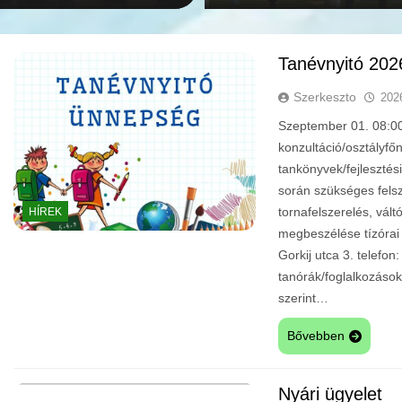
Tanévnyitó 202
Szerkeszto
202
Szeptember 01. 08:00:
konzultáció/osztályfő
tankönyvek/fejlesztés
során szükséges felsz
tornafelszerelés, vál
HÍREK
megbeszélése tízóra
Gorkij utca 3. telef
tanórák/foglalkozáso
szerint…
Bővebben
Nyári ügyelet