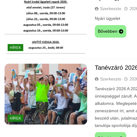
Szerkeszto
202
Nyári ügyelet
Bővebben
HÍREK
Tanévzáró 202
Szerkeszto
202
Tanévzáró 2026 A 202
ünnepséggel zárult. A
alkalomra. Meglepeté
zeneszámot írt, amit a
beszéd után, jutalmaz
HÍREK
tanulója-sportolója díj