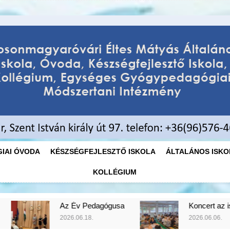
Éltes Máty
Mosonmagyaróvári Éltes Mátyás
Egységes
IAI ÓVODA
KÉSZSÉGFEJLESZTŐ ISKOLA
ÁLTALÁNOS ISKO
KOLLÉGIUM
Pedagógusa
Koncert az iskolában
8.
2026.06.06.