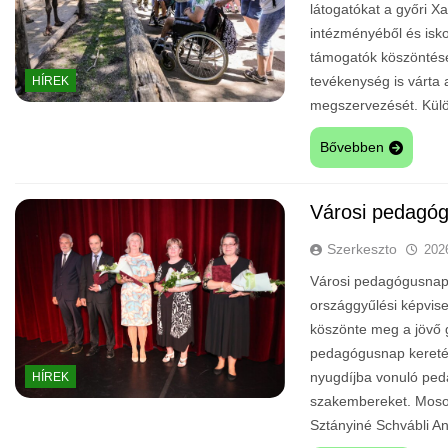
látogatókat a győri Xa
intézményéből és isko
támogatók köszöntésé
tevékenység is várta
HÍREK
megszervezését. Külö
Bővebben
Városi pedagó
Szerkeszto
202
Városi pedagógusnap 
országgyűlési képvis
köszönte meg a jövő 
pedagógusnap kereté
nyugdíjba vonuló ped
HÍREK
szakembereket. Moson
Sztányiné Schvábli 