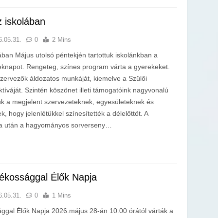
 iskolában
6.05.31.
0
2 Mins
ban Május utolsó péntekjén tartottuk iskolánkban a
napot. Rengeteg, színes program várta a gyerekeket.
zervezők áldozatos munkáját, kiemelve a Szülői
íváját. Szintén köszönet illeti támogatóink nagyvonalú
k a megjelent szervezeteknek, egyesületeknek és
 hogy jelenlétükkel színesítették a délelőttöt. A
rna után a hagyományos sorverseny…
ékossággal Élők Napja
6.05.31.
0
1 Mins
gal Élők Napja 2026.május 28-án 10.00 órától várták a