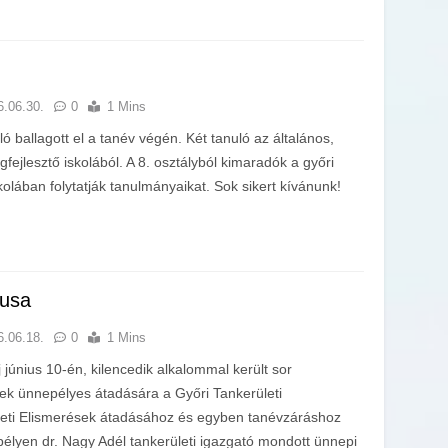
6.06.30.
0
1 Mins
ó ballagott el a tanév végén. Két tanuló az általános,
fejlesztő iskolából. A 8. osztályból kimaradók a győri
olában folytatják tanulmányaikat. Sok sikert kívánunk!
usa
6.06.18.
0
1 Mins
június 10-én, kilencedik alkalommal került sor
ek ünnepélyes átadására a Győri Tankerületi
eti Elismerések átadásához és egyben tanévzáráshoz
élyen dr. Nagy Adél tankerületi igazgató mondott ünnepi