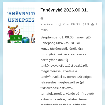
Tanévnyitó 2026.09.01.
szerkeszto
2026.06.30.
0
1
mins
Szeptember 01. 08:00: tanévnyitó
HÍREK
ünnepség 08:45-től: szülői
konzultáció/osztályfőnöki óra
bizonyítványok visszaadása az
osztályfőnöknek új
tankönyvek/fejlesztési eszközök
megismerése, átvétele a
tanév/nevelési év során szükséges
felszerelés megbeszélése (pl.
tisztálkodási eszközök,
tornafelszerelés, váltócipő…) egyéb
aktuális nevelési, oktatási téma
megbeszélése tízórai (étkezés