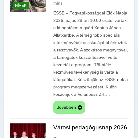
mins
HÍREK
ÉSSE – Fogyatékossággal Élők Napja
2026.május 28-án 10.00 órától várták
a látogatókat a győri Xantus János
Állatkertbe. A térség több speciális
intézményéből és iskolájából érkeztek
a résztvevők. A szokásos megnyitóval,
a támogatók köszöntésével vette
kezdetét a program. Többféle
kézműves tevékenység is várta a
látogatókat. Köszönjük az ÉSSE-nek a
program megszervezését. Külön
köszönjük a Volánbusz Zrt….
Bővebben
Városi pedagógusnap 2026