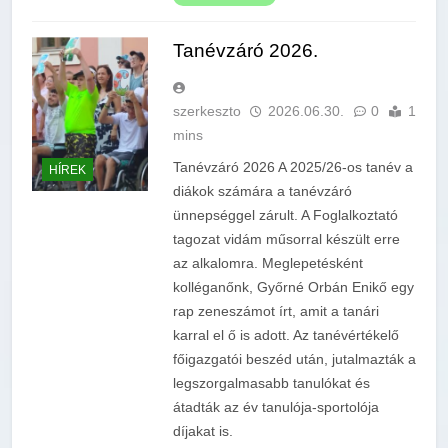
Tanévzáró 2026.
szerkeszto
2026.06.30.
0
1
mins
Tanévzáró 2026 A 2025/26-os tanév a
HÍREK
diákok számára a tanévzáró
ünnepséggel zárult. A Foglalkoztató
tagozat vidám műsorral készült erre
az alkalomra. Meglepetésként
kolléganőnk, Győrné Orbán Enikő egy
rap zeneszámot írt, amit a tanári
karral el ő is adott. Az tanévértékelő
főigazgatói beszéd után, jutalmazták a
legszorgalmasabb tanulókat és
átadták az év tanulója-sportolója
díjakat is.