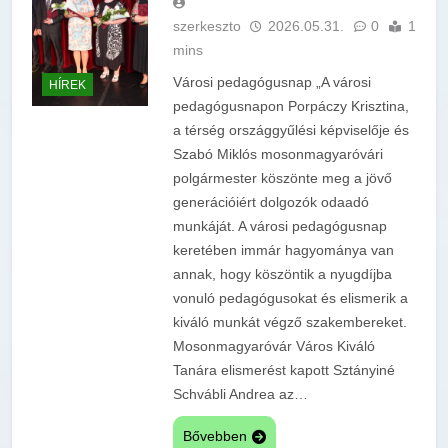
szerkeszto
2026.05.31.
0
1
mins
Városi pedagógusnap „A városi
HÍREK
pedagógusnapon Porpáczy Krisztina,
a térség országgyűlési képviselője és
Szabó Miklós mosonmagyaróvári
polgármester köszönte meg a jövő
generációiért dolgozók odaadó
munkáját. A városi pedagógusnap
keretében immár hagyománya van
annak, hogy köszöntik a nyugdíjba
vonuló pedagógusokat és elismerik a
kiváló munkát végző szakembereket.
Mosonmagyaróvár Város Kiváló
Tanára elismerést kapott Sztányiné
Schvábli Andrea az…
Bővebben