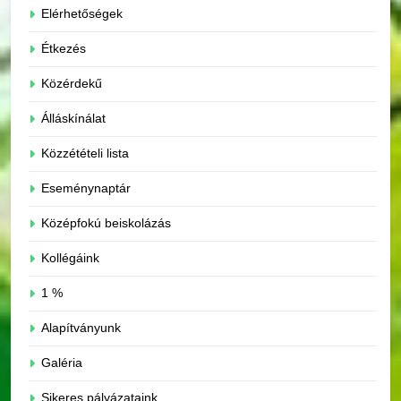
Elérhetőségek
Étkezés
Közérdekű
Álláskínálat
Közzétételi lista
Eseménynaptár
Középfokú beiskolázás
Kollégáink
1 %
Alapítványunk
Galéria
Sikeres pályázataink