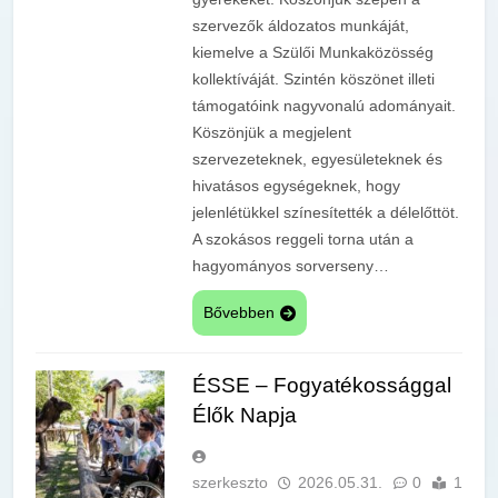
szervezők áldozatos munkáját,
kiemelve a Szülői Munkaközösség
kollektíváját. Szintén köszönet illeti
támogatóink nagyvonalú adományait.
Köszönjük a megjelent
szervezeteknek, egyesületeknek és
hivatásos egységeknek, hogy
jelenlétükkel színesítették a délelőttöt.
A szokásos reggeli torna után a
hagyományos sorverseny…
Bővebben
ÉSSE – Fogyatékossággal
Élők Napja
szerkeszto
2026.05.31.
0
1