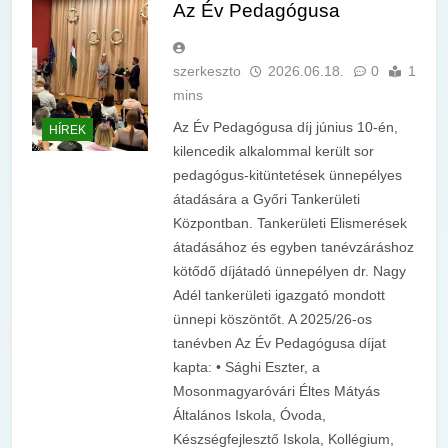
Az Év Pedagógusa
szerkeszto
2026.06.18.
0
1
mins
Az Év Pedagógusa díj június 10-én,
HÍREK
kilencedik alkalommal került sor
pedagógus-kitüntetések ünnepélyes
átadására a Győri Tankerületi
Központban. Tankerületi Elismerések
átadásához és egyben tanévzáráshoz
kötődő díjátadó ünnepélyen dr. Nagy
Adél tankerületi igazgató mondott
ünnepi köszöntőt. A 2025/26-os
tanévben Az Év Pedagógusa díjat
kapta: • Sághi Eszter, a
Mosonmagyaróvári Éltes Mátyás
Általános Iskola, Óvoda,
Készségfejlesztő Iskola, Kollégium,