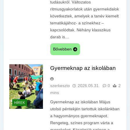
tudásukról. Változatos
ritmusgyakorlatok után gyermekdalok
következtek, amelyek a tanév kiemelt
tematikájához- a színekhez –
kapcsolódtak. Néhány klasszikus
darab is…
Bővebben
Gyermeknap az iskolában
szerkeszto
2026.05.31.
0
2
mins
Gyermeknap az iskolában Május
HÍREK
utolsó péntekjén tartottuk iskolánkban
a hagyományos gyermeknapot.
Rengeteg, színes program várta a
gyerekeket. Köszönjük szépen a