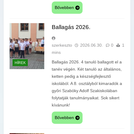
Bővebben
Ballagás 2026.
szerkeszto
2026.06.30.
0
1
mins
Ballagás 2026. 4 tanuló ballagott el a
HÍREK
tanév végén. Két tanuló az általános,
ketten pedig a készségfejlesztő
iskolából. A 8. osztályból kimaradók a
győri Szabóky Adolf Szakiskolában
folytatják tanulmányaikat. Sok sikert
kívánunk!
Bővebben