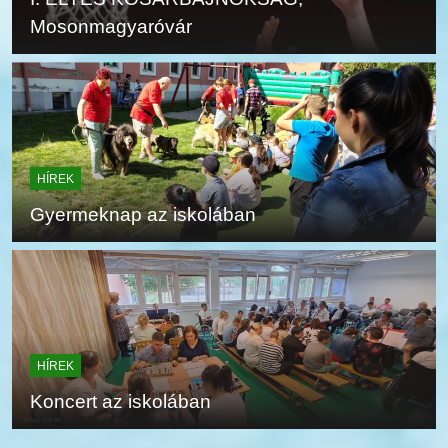
Mosonmagyaróvár
HÍREK
Gyermeknap az iskolában
HÍREK
Koncert az iskolában