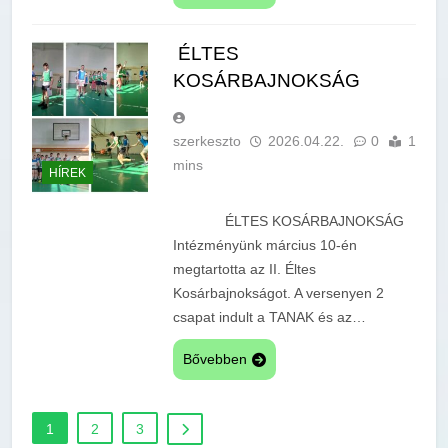
ÉLTES
KOSÁRBAJNOKSÁG
szerkeszto
2026.04.22.
0
1
mins
HÍREK
ÉLTES KOSÁRBAJNOKSÁG
Intézményünk március 10-én
megtartotta az II. Éltes
Kosárbajnokságot. A versenyen 2
csapat indult a TANAK és az…
Bővebben
1
2
3