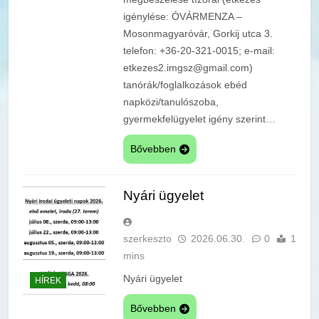
igénylése: ÓVÁRMENZA –
Mosonmagyaróvár, Gorkij utca 3.
telefon: +36-20-321-0015; e-mail:
etkezes2.imgsz@gmail.com)
tanórák/foglalkozások ebéd
napközi/tanulószoba,
gyermekfelügyelet igény szerint…
Bővebben
Nyári ügyelet
szerkeszto
2026.06.30.
0
1
mins
Nyári ügyelet
HÍREK
Bővebben