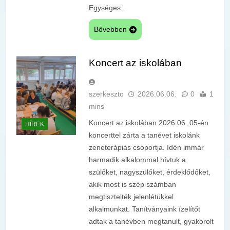
Egységes…
Bővebben
Koncert az iskolában
szerkeszto
2026.06.06.
0
1
mins
Koncert az iskolában 2026.06. 05-én
HÍREK
koncerttel zárta a tanévet iskolánk
zeneterápiás csoportja. Idén immár
harmadik alkalommal hívtuk a
szülőket, nagyszülőket, érdeklődőket,
akik most is szép számban
megtisztelték jelenlétükkel
alkalmunkat. Tanítványaink ízelítőt
adtak a tanévben megtanult, gyakorolt