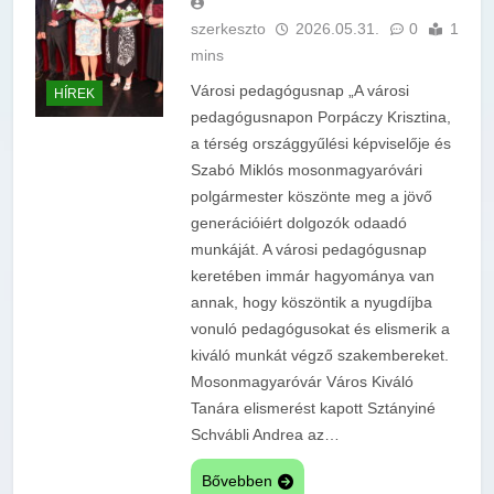
szerkeszto
2026.05.31.
0
1
mins
Városi pedagógusnap „A városi
HÍREK
pedagógusnapon Porpáczy Krisztina,
a térség országgyűlési képviselője és
Szabó Miklós mosonmagyaróvári
polgármester köszönte meg a jövő
generációiért dolgozók odaadó
munkáját. A városi pedagógusnap
keretében immár hagyománya van
annak, hogy köszöntik a nyugdíjba
vonuló pedagógusokat és elismerik a
kiváló munkát végző szakembereket.
Mosonmagyaróvár Város Kiváló
Tanára elismerést kapott Sztányiné
Schvábli Andrea az…
Bővebben