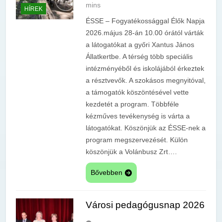
mins
HÍREK
ÉSSE – Fogyatékossággal Élők Napja
2026.május 28-án 10.00 órától várták
a látogatókat a győri Xantus János
Állatkertbe. A térség több speciális
intézményéből és iskolájából érkeztek
a résztvevők. A szokásos megnyitóval,
a támogatók köszöntésével vette
kezdetét a program. Többféle
kézműves tevékenység is várta a
látogatókat. Köszönjük az ÉSSE-nek a
program megszervezését. Külön
köszönjük a Volánbusz Zrt….
Bővebben
Városi pedagógusnap 2026