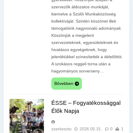
szervezők áldozatos munkáját,
kiemelve a Szülői Munkaközösség
kollektíváját. Szintén köszönet illeti
támogatóink nagyvonalú adományait.
Köszönjük a megjelent
szervezeteknek, egyesületeknek és
hivatásos egységeknek, hogy
jelenlétükkel színesítették a délelőttöt.
A szokásos reggeli torna után a
hagyományos sorverseny…
Bővebben
ÉSSE – Fogyatékossággal
Élők Napja
szerkeszto
2026.05.31.
0
1