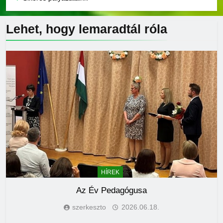
Lehet, hogy lemaradtál
róla
HÍREK
Az Év Pedagógusa
szerkeszto
2026.06.18.