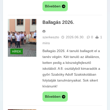
Bővebben
Ballagás 2026.
szerkeszto
2026.06.30.
0
1
mins
Ballagás 2026. 4 tanuló ballagott el a
HÍREK
tanév végén. Két tanuló az általános,
ketten pedig a készségfejlesztő
iskolából. A 8. osztályból kimaradók a
győri Szabóky Adolf Szakiskolában
folytatják tanulmányaikat. Sok sikert
kívánunk!
Bővebben