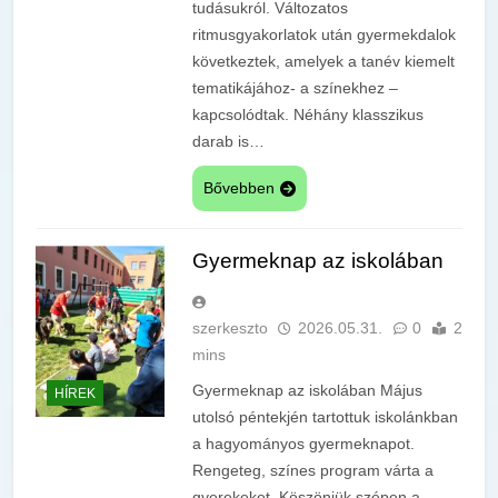
tudásukról. Változatos
ritmusgyakorlatok után gyermekdalok
következtek, amelyek a tanév kiemelt
tematikájához- a színekhez –
kapcsolódtak. Néhány klasszikus
darab is…
Bővebben
Gyermeknap az iskolában
szerkeszto
2026.05.31.
0
2
mins
Gyermeknap az iskolában Május
HÍREK
utolsó péntekjén tartottuk iskolánkban
a hagyományos gyermeknapot.
Rengeteg, színes program várta a
gyerekeket. Köszönjük szépen a