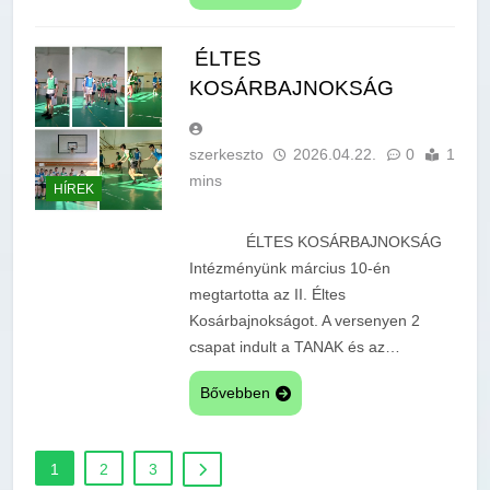
ÉLTES
KOSÁRBAJNOKSÁG
szerkeszto
2026.04.22.
0
1
mins
HÍREK
ÉLTES KOSÁRBAJNOKSÁG
Intézményünk március 10-én
megtartotta az II. Éltes
Kosárbajnokságot. A versenyen 2
csapat indult a TANAK és az…
Bővebben
1
2
3