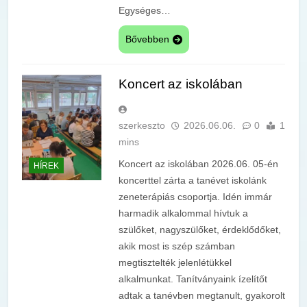
Egységes…
Bővebben
Koncert az iskolában
szerkeszto
2026.06.06.
0
1
mins
Koncert az iskolában 2026.06. 05-én
HÍREK
koncerttel zárta a tanévet iskolánk
zeneterápiás csoportja. Idén immár
harmadik alkalommal hívtuk a
szülőket, nagyszülőket, érdeklődőket,
akik most is szép számban
megtisztelték jelenlétükkel
alkalmunkat. Tanítványaink ízelítőt
adtak a tanévben megtanult, gyakorolt