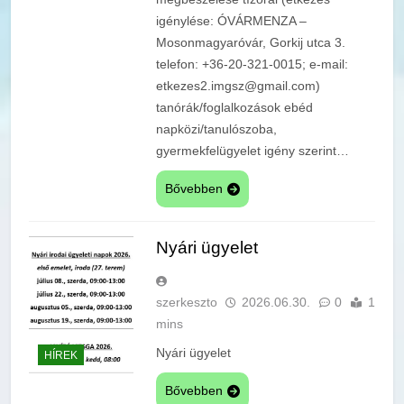
igénylése: ÓVÁRMENZA –
Mosonmagyaróvár, Gorkij utca 3.
telefon: +36-20-321-0015; e-mail:
etkezes2.imgsz@gmail.com)
tanórák/foglalkozások ebéd
napközi/tanulószoba,
gyermekfelügyelet igény szerint…
Bővebben
Nyári ügyelet
szerkeszto
2026.06.30.
0
1
mins
Nyári ügyelet
HÍREK
Bővebben