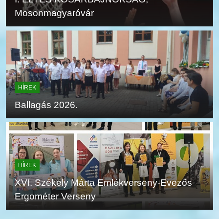
Mosonmagyaróvár
HÍREK
Ballagás 2026.
HÍREK
XVI. Székely Márta Emlékverseny-Evezős
Ergométer Verseny