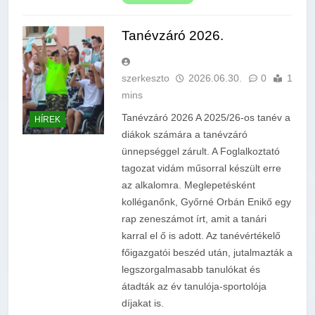
Tanévzáró 2026.
szerkeszto
2026.06.30.
0
1
mins
Tanévzáró 2026 A 2025/26-os tanév a
HÍREK
diákok számára a tanévzáró
ünnepséggel zárult. A Foglalkoztató
tagozat vidám műsorral készült erre
az alkalomra. Meglepetésként
kolléganőnk, Győrné Orbán Enikő egy
rap zeneszámot írt, amit a tanári
karral el ő is adott. Az tanévértékelő
főigazgatói beszéd után, jutalmazták a
legszorgalmasabb tanulókat és
átadták az év tanulója-sportolója
díjakat is.