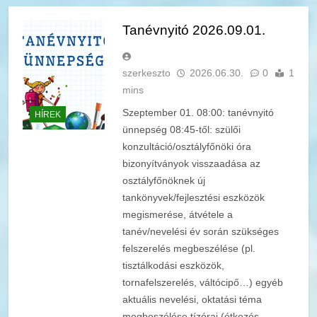
Tanévnyitó 2026.09.01.
szerkeszto
2026.06.30.
0
1
mins
Szeptember 01. 08:00: tanévnyitó
HÍREK
ünnepség 08:45-től: szülői
konzultáció/osztályfőnöki óra
bizonyítványok visszaadása az
osztályfőnöknek új
tankönyvek/fejlesztési eszközök
megismerése, átvétele a
tanév/nevelési év során szükséges
felszerelés megbeszélése (pl.
tisztálkodási eszközök,
tornafelszerelés, váltócipő…) egyéb
aktuális nevelési, oktatási téma
megbeszélése tízórai (étkezés