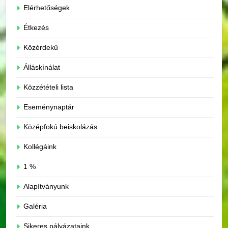
Elérhetőségek
Étkezés
Közérdekű
Álláskínálat
Közzétételi lista
Eseménynaptár
Középfokú beiskolázás
Kollégáink
1 %
Alapítványunk
Galéria
Sikeres pályázataink