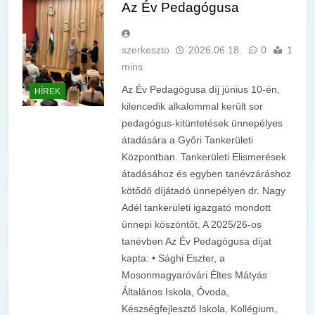
Az Év Pedagógusa
szerkeszto
2026.06.18.
0
1
mins
Az Év Pedagógusa díj június 10-én,
HÍREK
kilencedik alkalommal került sor
pedagógus-kitüntetések ünnepélyes
átadására a Győri Tankerületi
Központban. Tankerületi Elismerések
átadásához és egyben tanévzáráshoz
kötődő díjátadó ünnepélyen dr. Nagy
Adél tankerületi igazgató mondott
ünnepi köszöntőt. A 2025/26-os
tanévben Az Év Pedagógusa díjat
kapta: • Sághi Eszter, a
Mosonmagyaróvári Éltes Mátyás
Általános Iskola, Óvoda,
Készségfejlesztő Iskola, Kollégium,