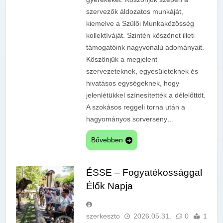
szervezők áldozatos munkáját,
kiemelve a Szülői Munkaközösség
kollektíváját. Szintén köszönet illeti
támogatóink nagyvonalú adományait.
Köszönjük a megjelent
szervezeteknek, egyesületeknek és
hivatásos egységeknek, hogy
jelenlétükkel színesítették a délelőttöt.
A szokásos reggeli torna után a
hagyományos sorverseny…
Bővebben
ÉSSE – Fogyatékossággal
Élők Napja
szerkeszto
2026.05.31.
0
1