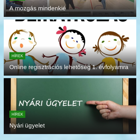
A mozgás mindenkié
HÍREK
Online regisztrációs lehetőség 1. évfolyamra
HÍREK
Nyári ügyelet