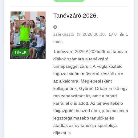
Tanévzáró 2026.
szerkeszto
2026.06.30.
0
1
mins
Tanévzáró 2026 A 2025/26-os tanév a
HÍREK
diákok számára a tanévzáró
ünnepséggel zárult. A Foglalkoztató
tagozat vidám műsorral készült erre
az alkalomra. Meglepetésként
kolléganőnk, Győrné Orbán Enikő egy
rap zeneszámot írt, amit a tanári
karral el ő is adott. Az tanévértékelő
főigazgatói beszéd után, jutalmazták a
legszorgalmasabb tanulókat és
átadták az év tanulója-sportolója
díjakat is.