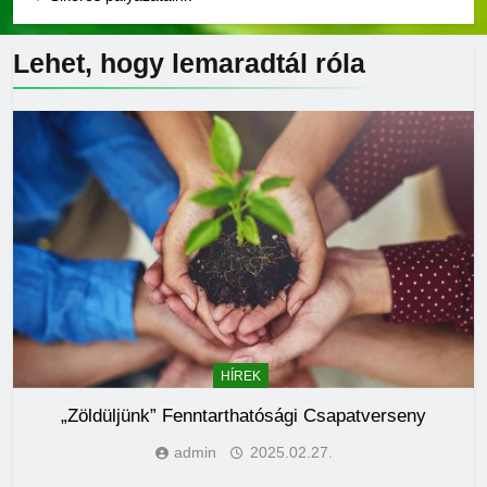
Lehet, hogy lemaradtál
róla
HÍREK
„Zöldüljünk” Fenntarthatósági Csapatverseny
admin
2025.02.27.