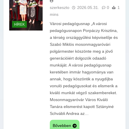
szerkeszto
2026.05.31.
0
1
mins
Városi pedagógusnap „A városi
HÍREK
pedagógusnapon Porpáczy Krisztina,
a térség országgyűlési képviselője és
Szabó Miklós mosonmagyaróvári
polgármester köszönte meg a jövő
generációiért dolgozók odaadó
munkáját. A városi pedagógusnap
keretében immár hagyománya van
annak, hogy köszöntik a nyugdíjba
vonuló pedagógusokat és elismerik a
kiváló munkát végző szakembereket.
Mosonmagyaróvár Város Kiváló
Tanára elismerést kapott Sztányiné
Schvábli Andrea az…
Bővebben