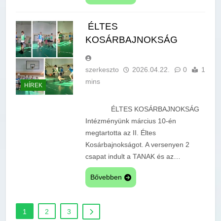
ÉLTES
KOSÁRBAJNOKSÁG
szerkeszto
2026.04.22.
0
1
mins
HÍREK
ÉLTES KOSÁRBAJNOKSÁG
Intézményünk március 10-én
megtartotta az II. Éltes
Kosárbajnokságot. A versenyen 2
csapat indult a TANAK és az…
Bővebben
1
2
3