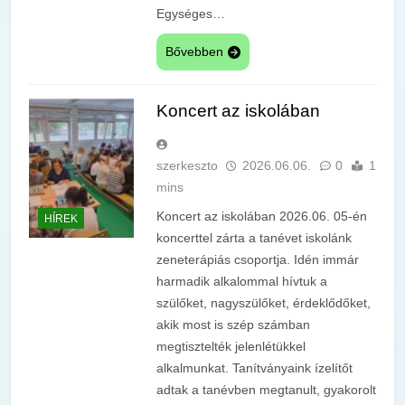
Egységes…
Bővebben
Koncert az iskolában
szerkeszto
2026.06.06.
0
1
mins
Koncert az iskolában 2026.06. 05-én
HÍREK
koncerttel zárta a tanévet iskolánk
zeneterápiás csoportja. Idén immár
harmadik alkalommal hívtuk a
szülőket, nagyszülőket, érdeklődőket,
akik most is szép számban
megtisztelték jelenlétükkel
alkalmunkat. Tanítványaink ízelítőt
adtak a tanévben megtanult, gyakorolt