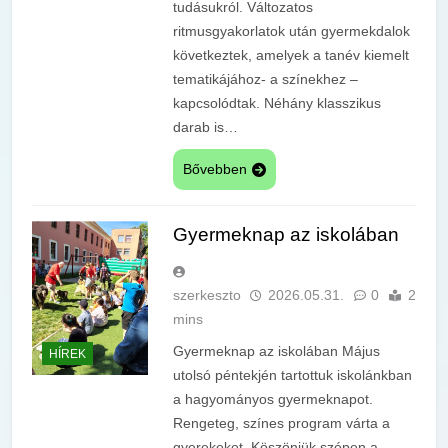
tudásukról. Változatos
ritmusgyakorlatok után gyermekdalok
következtek, amelyek a tanév kiemelt
tematikájához- a színekhez –
kapcsolódtak. Néhány klasszikus
darab is…
Bővebben
Gyermeknap az iskolában
szerkeszto
2026.05.31.
0
2
mins
Gyermeknap az iskolában Május
HÍREK
utolsó péntekjén tartottuk iskolánkban
a hagyományos gyermeknapot.
Rengeteg, színes program várta a
gyerekeket. Köszönjük szépen a