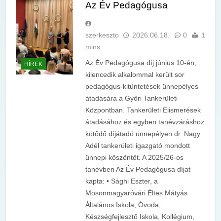
Az Év Pedagógusa
szerkeszto
2026.06.18.
0
1
mins
Az Év Pedagógusa díj június 10-én,
HÍREK
kilencedik alkalommal került sor
pedagógus-kitüntetések ünnepélyes
átadására a Győri Tankerületi
Központban. Tankerületi Elismerések
átadásához és egyben tanévzáráshoz
kötődő díjátadó ünnepélyen dr. Nagy
Adél tankerületi igazgató mondott
ünnepi köszöntőt. A 2025/26-os
tanévben Az Év Pedagógusa díjat
kapta: • Sághi Eszter, a
Mosonmagyaróvári Éltes Mátyás
Általános Iskola, Óvoda,
Készségfejlesztő Iskola, Kollégium,