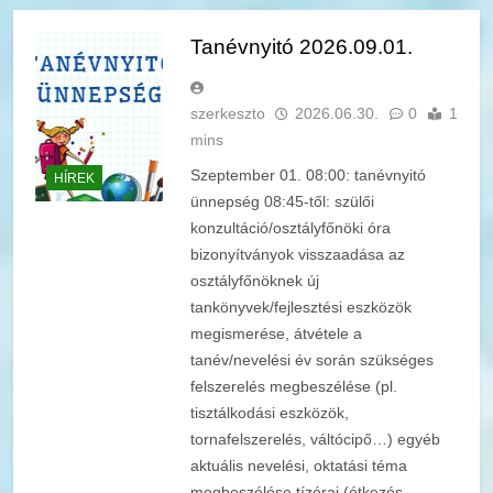
Tanévnyitó 2026.09.01.
szerkeszto
2026.06.30.
0
1
mins
Szeptember 01. 08:00: tanévnyitó
HÍREK
ünnepség 08:45-től: szülői
konzultáció/osztályfőnöki óra
bizonyítványok visszaadása az
osztályfőnöknek új
tankönyvek/fejlesztési eszközök
megismerése, átvétele a
tanév/nevelési év során szükséges
felszerelés megbeszélése (pl.
tisztálkodási eszközök,
tornafelszerelés, váltócipő…) egyéb
aktuális nevelési, oktatási téma
megbeszélése tízórai (étkezés