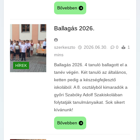
Bővebben
Ballagás 2026.
szerkeszto
2026.06.30.
0
1
mins
Ballagás 2026. 4 tanuló ballagott el a
HÍREK
tanév végén. Két tanuló az általános,
ketten pedig a készségfejlesztő
iskolából. A 8. osztályból kimaradók a
győri Szabóky Adolf Szakiskolában
folytatják tanulmányaikat. Sok sikert
kívánunk!
Bővebben