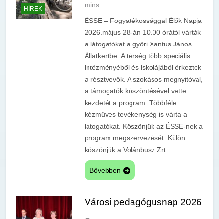
mins
HÍREK
ÉSSE – Fogyatékossággal Élők Napja
2026.május 28-án 10.00 órától várták
a látogatókat a győri Xantus János
Állatkertbe. A térség több speciális
intézményéből és iskolájából érkeztek
a résztvevők. A szokásos megnyitóval,
a támogatók köszöntésével vette
kezdetét a program. Többféle
kézműves tevékenység is várta a
látogatókat. Köszönjük az ÉSSE-nek a
program megszervezését. Külön
köszönjük a Volánbusz Zrt….
Bővebben
Városi pedagógusnap 2026