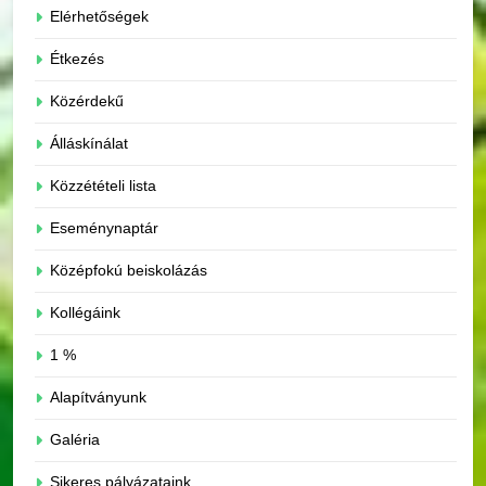
Elérhetőségek
Étkezés
Közérdekű
Álláskínálat
Közzétételi lista
Eseménynaptár
Középfokú beiskolázás
Kollégáink
1 %
Alapítványunk
Galéria
Sikeres pályázataink