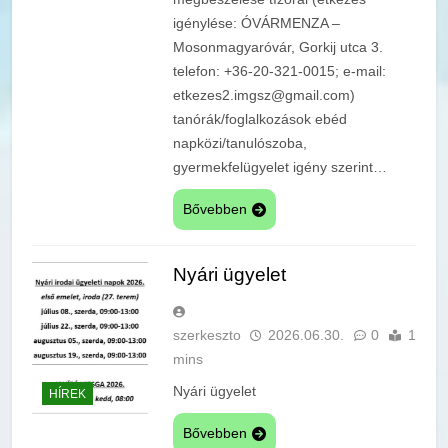
igénylése: ÓVÁRMENZA –
Mosonmagyaróvár, Gorkij utca 3.
telefon: +36-20-321-0015; e-mail:
etkezes2.imgsz@gmail.com)
tanórák/foglalkozások ebéd
napközi/tanulószoba,
gyermekfelügyelet igény szerint…
Bővebben
Nyári ügyelet
szerkeszto
2026.06.30.
0
1
mins
Nyári ügyelet
HÍREK
Bővebben